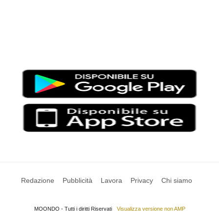
Moondo – Un mondo di notizie ed approfondimenti tematici
Testata giornalistica registrata al Tribunale di Viterbo con il
numero 2/16 del 11/04/2016
SCARICA LA APP DI MOONDO
Redazione
Pubblicità
Lavora
Privacy
Chi siamo
MOONDO - Tutti i diritti Riservati
Visualizza versione non AMP