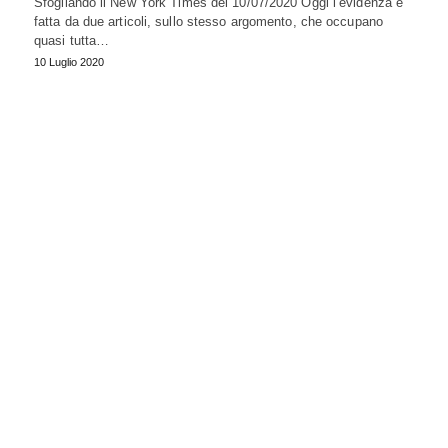
Sfogliando il New York Times del 10/07/2020 Oggi l’evidenza è
fatta da due articoli, sullo stesso argomento, che occupano
quasi tutta…
10 Luglio 2020