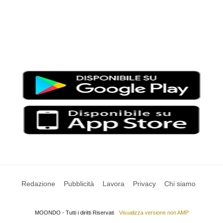
Moondo – Un mondo di notizie ed approfondimenti tematici
Testata giornalistica registrata al Tribunale di Viterbo con il
numero 2/16 del 11/04/2016
SCARICA LA APP DI MOONDO
Redazione
Pubblicità
Lavora
Privacy
Chi siamo
MOONDO - Tutti i diritti Riservati
Visualizza versione non AMP