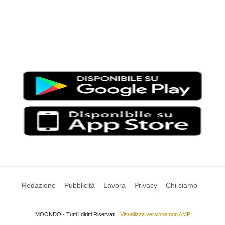
Moondo – Un mondo di notizie ed approfondimenti tematici
Testata giornalistica registrata al Tribunale di Viterbo con il
numero 2/16 del 11/04/2016
SCARICA LA APP DI MOONDO
Redazione
Pubblicità
Lavora
Privacy
Chi siamo
MOONDO - Tutti i diritti Riservati
Visualizza versione non AMP