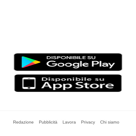
Moondo – Un mondo di notizie ed approfondimenti tematici
Testata giornalistica registrata al Tribunale di Viterbo con il
numero 2/16 del 11/04/2016
SCARICA LA APP DI MOONDO
Redazione
Pubblicità
Lavora
Privacy
Chi siamo