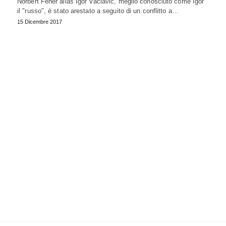
Norbert Feher alias Igor Vaclavic, meglio conosciuto come Igor
il "russo", è stato arestato a seguito di un conflitto a…
15 Dicembre 2017