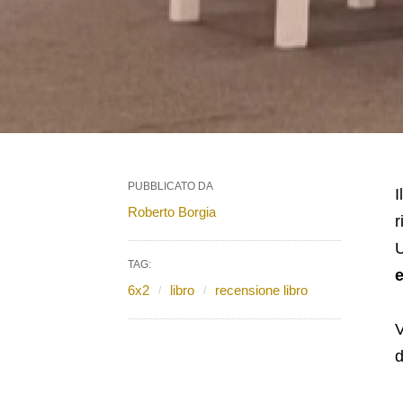
PUBBLICATO DA
I
Roberto Borgia
r
U
TAG:
e
6x2
libro
recensione libro
V
d