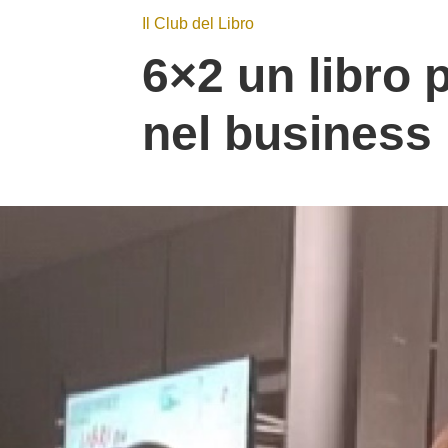
Il Club del Libro
6×2 un libro p
nel business