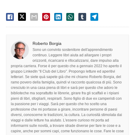
Roberto Borgia
Sono un convinto sostenitore dell'apprendimento
continuo. Leggere libri aiuta ad allargare i propri
orizzonti, ricaricarsi e rifocalizzarsi, dare impulso alla
propria carriera. Forse è per questo che a gennaio 2022 ho aperto il
gruppo LinkedIn “Il Club del Libro”. Propongo letture ed aperitivi
letterari. Se siete quà sapete già che mi chiamo Roberto Borgia, del
ramo povero della famiglia, quindi vi racconto qualcosa di più. Sono
cresciuto in una casa piena di libri e sarà per questo che adoro le
biblioteche ma soprattutto le librerie, girare fra gli scaffali e i ripiani
pieni di libri, sfogliarli, respirarli. Sono figlio di due ex camperisti con
la passione per i viaggi. Sarà per questo che ho scelto una
professione che mi portasse a girare, incontrare persone di paesi
diversi, conoscerne le tradizioni, la cultura. La curiosità stimolata dai
viaggi e dalle letture ha aiutato. L'essere curioso mi porta ad
informarmi sulle novità, a trovare strade diverse per fare le cose e a
capire, anche per sommi capi, come funzionano le cose. Fare le cose