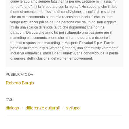
come le abbiamo sempre fatte non fa per me. Leggere mi rilassa, mi
rende "pieno", mi fa "viaggiare con la mente". Ho scoperto che il libro
è uno strumento potentissimo di condivisione, di socialità, e sapere
che un mio commento o una mia recensione faccia sì che un libro
venga letto, ancor più se da una persona che da un po' non leggeva,
mi da una scarica di felicità (altro che dopamina) che non ha
paragoni. Da qualche anno ho poi sviluppato una passione per il
marketing e la comunicazione che mi hanno portato a ricoprire il
ruolo di responsabile marketing in Maspero Elevatori S.p.A. Faccio
parte della community di WomenX Impact, una community veramente
inclusiva edinamica, mossa dagli obiettivi, che condivido, della parità
di genere, dell'inclusione, del women empowerment.
PUBBLICATO DA
Roberto Borgia
TAG:
dialogo
differenze culturali
svilupo