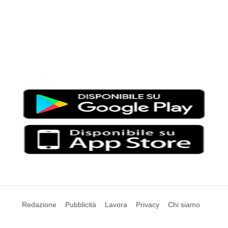
Moondo – Un mondo di notizie ed approfondimenti tematici
Testata giornalistica registrata al Tribunale di Viterbo con il
numero 2/16 del 11/04/2016
SCARICA LA APP DI MOONDO
Redazione
Pubblicità
Lavora
Privacy
Chi siamo