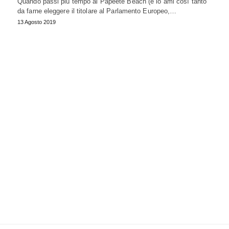
Quando passi più tempo al Papeete Beach (e lo ami così tanto
da farne eleggere il titolare al Parlamento Europeo,…
13 Agosto 2019