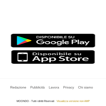
Moondo – Un mondo di notizie ed approfondimenti tematici
Testata giornalistica registrata al Tribunale di Viterbo con il
numero 2/16 del 11/04/2016
SCARICA LA APP DI MOONDO
Redazione
Pubblicità
Lavora
Privacy
Chi siamo
MOONDO - Tutti i diritti Riservati
Visualizza versione non AMP