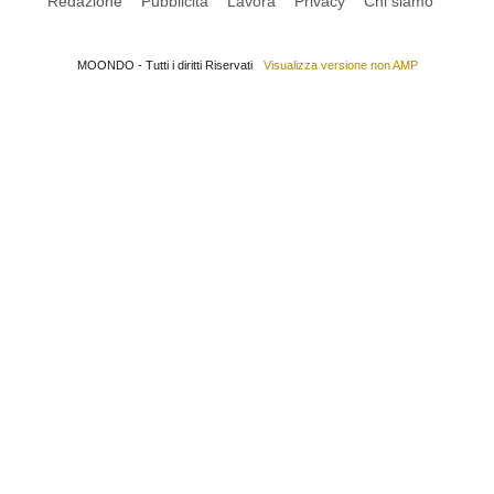
Redazione
Pubblicità
Lavora
Privacy
Chi siamo
MOONDO - Tutti i diritti Riservati
Visualizza versione non AMP