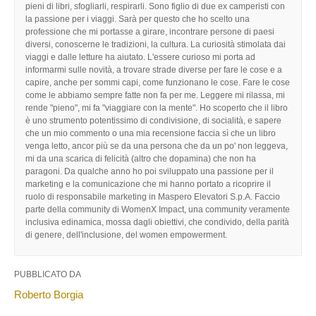
pieni di libri, sfogliarli, respirarli. Sono figlio di due ex camperisti con
la passione per i viaggi. Sarà per questo che ho scelto una
professione che mi portasse a girare, incontrare persone di paesi
diversi, conoscerne le tradizioni, la cultura. La curiosità stimolata dai
viaggi e dalle letture ha aiutato. L'essere curioso mi porta ad
informarmi sulle novità, a trovare strade diverse per fare le cose e a
capire, anche per sommi capi, come funzionano le cose. Fare le cose
come le abbiamo sempre fatte non fa per me. Leggere mi rilassa, mi
rende "pieno", mi fa "viaggiare con la mente". Ho scoperto che il libro
è uno strumento potentissimo di condivisione, di socialità, e sapere
che un mio commento o una mia recensione faccia sì che un libro
venga letto, ancor più se da una persona che da un po' non leggeva,
mi da una scarica di felicità (altro che dopamina) che non ha
paragoni. Da qualche anno ho poi sviluppato una passione per il
marketing e la comunicazione che mi hanno portato a ricoprire il
ruolo di responsabile marketing in Maspero Elevatori S.p.A. Faccio
parte della community di WomenX Impact, una community veramente
inclusiva edinamica, mossa dagli obiettivi, che condivido, della parità
di genere, dell'inclusione, del women empowerment.
PUBBLICATO DA
Roberto Borgia