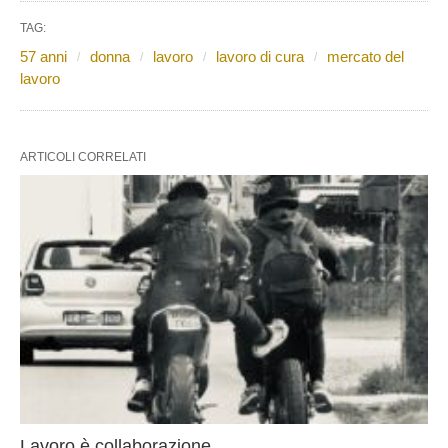
TAG:
57 anni
donna
lavoro
lavoro di cura
mercato del
lavoro
ARTICOLI CORRELATI
Lavoro è collaborazione