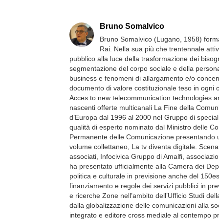
Bruno Somalvico
Bruno Somalvico (Lugano, 1958) format
Rai. Nella sua più che trentennale attivi
pubblico alla luce della trasformazione dei bisog
segmentazione del corpo sociale e della personal
business e fenomeni di allargamento e/o concentr
documento di valore costituzionale teso in ogni c
Acces to new telecommunication technologies and t
nascenti offerte multicanali La Fine della Comunic
d’Europa dal 1996 al 2000 nel Gruppo di specialis
qualità di esperto nominato dal Ministro delle 
Permanente delle Comunicazione presentando un Rap
volume collettaneo, La tv diventa digitale. Scenar
associati, Infocivica Gruppo di Amalfi, associazio
ha presentato ufficialmente alla Camera dei Deput
politica e culturale in previsione anche del 150e
finanziamento e regole dei servizi pubblici in p
e ricerche Zone nell’ambito dell’Ufficio Studi d
dalla globalizzazione delle comunicazioni alla so
integrato e editore cross mediale al contempo pro