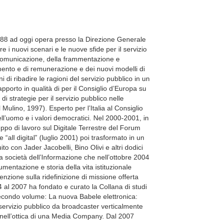
988 ad oggi opera presso la Direzione Generale
re i nuovi scenari e le nuove sfide per il servizio
la comunicazione, della frammentazione e
mento e di remunerazione e dei nuovi modelli di
i ribadire le ragioni del servizio pubblico in un
pporto in qualità di per il Consiglio d’Europa su
 strategie per il servizio pubblico nelle
Mulino, 1997). Esperto per l’Italia al Consiglio
ell’uomo e i valori democratici. Nel 2000-2001, in
po di lavoro sul Digitale Terrestre del Forum
all digital” (luglio 2001) poi trasformato in un
to con Jader Jacobelli, Bino Olivi e altri dodici
lla società dell’Informazione che nell’ottobre 2004
mentazione e storia della vita istituzionale
nzione sulla ridefinizione di missione offerta
 al 2007 ha fondato e curato la Collana di studi
 secondo volume: La nuova Babele elettronica:
 servizio pubblico da broadcaster verticalmente
à nell’ottica di una Media Company. Dal 2007