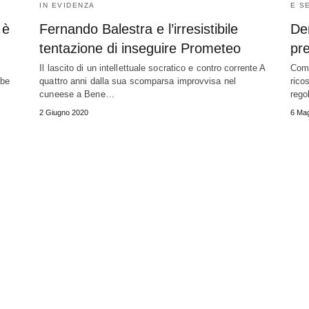
IN EVIDENZA
E S
 è
Fernando Balestra e l’irresistibile
De
tentazione di inseguire Prometeo
pr
Il lascito di un intellettuale socratico e contro corrente A
Come
bbe
quattro anni dalla sua scomparsa improvvisa nel
rico
cuneese a Bene…
reg
2 Giugno 2020
6 Mag