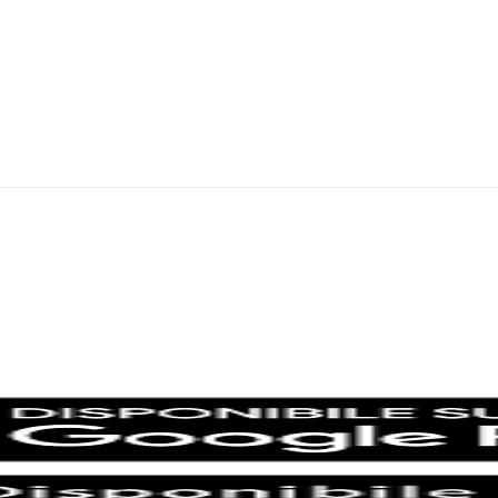
Moondo – Un mondo di notizie ed approfondimenti tematici
ornalistica registrata al Tribunale di Viterbo con il numero 2/16 del 11/0
SCARICA LA APP DI MOONDO