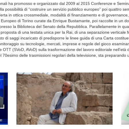
zionali ha promosso e organizzato dal 2009 al 2015 Conferenze e Seminari 
a possibilità di “costruire un servizio pubblico europeo” poi quattro se
ferta in ottica crossmediale, modalità di finanziamento e di governanc
 Europeo di Torino curate da Enrique Bustamante, poi raccolte in un do
esso la Biblioteca del Senato della Repubblica. Parallelamente in quali
 proposta di una testata unica per la Rai, di una separazione verticale f
ato di saggi incaricato di predisporre le linee guida di una Carta costitu
nitoraggio su tecnologie, mercati, imprese e regole del gioco esaminando
 OTT (SVoD, AVoD) sulla trasformazione del lavoro editoriale nell’età del
el 70esimo delle trasmissioni regolari della televisione, sta preparando un