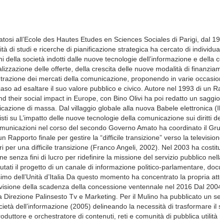
osi all’Ecole des Hautes Etudes en Sciences Sociales di Parigi, dal 1
tà di studi e ricerche di pianificazione strategica ha cercato di individua
ni della società indotti dalle nuove tecnologie dell’informazione e del
izzazione delle offerte, della crescita delle nuove modalità di finanzia
azione dei mercati della comunicazione, proponendo in varie occasioni d
aso ad esaltare il suo valore pubblico e civico. Autore nel 1993 di un Ra
heir social impact in Europe, con Bino Olivi ha poi redatto un saggio di
azione di massa. Dal villaggio globale alla nuova Babele elettronica (Il 
ti su L’impatto delle nuove tecnologie della comunicazione sui diritti d
Comunicazioni nel corso del secondo Governo Amato ha coordinato il Grup
porto finale per gestire la “difficile transizione” verso la televisione “
i per una difficile transizione (Franco Angeli, 2002). Nel 2003 ha costitui
ne senza fini di lucro per ridefinire la missione del servizio pubblico ne
ati il progetto di un canale di informazione politico-parlamentare, docu
simo dell’Unità d’Italia Da questo momento ha concentrato la propria atte
revisione della scadenza della concessione ventennale nel 2016 Dal 2004
ella Direzione Palinsesto Tv e Marketing. Per il Mulino ha pubblicato un
cietà dell’informazione (2005) delineando la necessità di trasformare il
duttore e orchestratore di contenuti, reti e comunità di pubblica utilit