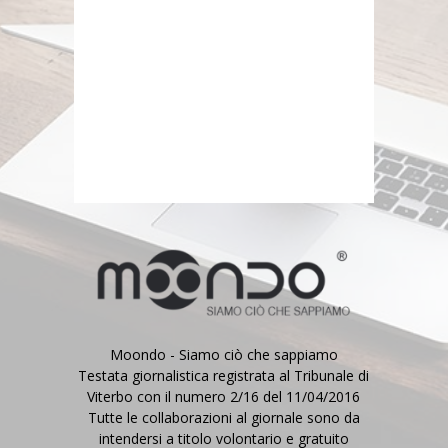
Moondo - Siamo ciò che sappiamo
Testata giornalistica registrata al Tribunale di
Viterbo con il numero 2/16 del 11/04/2016
Tutte le collaborazioni al giornale sono da
intendersi a titolo volontario e gratuito