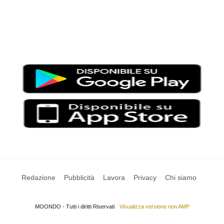
Moondo – Un mondo di notizie ed approfondimenti tematici
Testata giornalistica registrata al Tribunale di Viterbo con il
numero 2/16 del 11/04/2016
SCARICA LA APP DI MOONDO
Redazione
Pubblicità
Lavora
Privacy
Chi siamo
MOONDO - Tutti i diritti Riservati
Visualizza versione non AMP