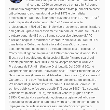
d’azienda, Giampaolo Sodano è nato a Roma. Prima di
vincere nel 1966 un concorso ed entrare in Rai come
funzionario programmi svolge una intensa attività pubblicistica come
critico letterario e cinematografico. Nel 1971 è giornalista
professionista. Nel 1979 è dirigente d’azienda della RAI. Nel 1983 è
eletto deputato al Parlamento. Nel 1987 torna all’attività
professionale in RAI ed è nominato vice-presidente e amministratore
delegato di Sipra e successivamente direttore di Raidue. Nel 1994 è
direttore generale di Sacis e l’anno successivo direttore di APC,
direzione acquisti, produzioni e coproduzioni della Rai. Nel 1997 si
dimette dalla RAI e diventa direttore di Canale5. Una breve
esperienza dopo della quale da vita ad una società di consulenza
“Comconsulting” con la quale nel 1999 collabora con il fondo B&S
Electra per l’acquisizione della società Eagle Pictures spa di cui
diventa presidente. Nel 2001 è eletto vicepresidente di ANICA e
Presidente dell’Unidim (Unione Distributori). Dal 2008 al 2014 è
vicepresidente di “Sitcom Televisione spa”. E’ stato Presidente di IAA.
Sezione italiana (International Advertising Association), Presidente di
Cartoons on the bay (Festival internazionale dei cartoni animati) e
Presidente degli Incontri Internazionali di Cinema di Sorrento. Ha
scritto e pubblicato “Le cose possibili” (Sugarco 1982), “Le coccarde
verdemare” (Marsilio 1987), “Nascita di Venere” (Liguori editore
1995). Cambia vita e professione, diventa artigiano dell’olio e nel
1999 acquista un vecchio frantoio a Vetralla. Come mastro oleario si
impegna nell’attività associativa assumendo l’incarico prima di