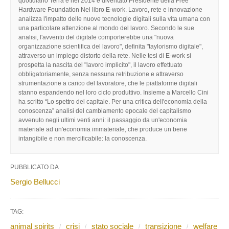
quotidiano Terra e nel 2014 è diventato Presidente della Free
Hardware Foundation Nel libro E-work. Lavoro, rete e innovazione
analizza l'impatto delle nuove tecnologie digitali sulla vita umana con
una particolare attenzione al mondo del lavoro. Secondo le sue
analisi, l'avvento del digitale comporterebbe una "nuova
organizzazione scientifica del lavoro", definita "taylorismo digitale",
attraverso un impiego distorto della rete. Nelle tesi di E-work si
prospetta la nascita del "lavoro implicito", il lavoro effettuato
obbligatoriamente, senza nessuna retribuzione e attraverso
strumentazione a carico del lavoratore, che le piattaforme digitali
stanno espandendo nel loro ciclo produttivo. Insieme a Marcello Cini
ha scritto “Lo spettro del capitale. Per una critica dell'economia della
conoscenza” analisi del cambiamento epocale del capitalismo
avvenuto negli ultimi venti anni: il passaggio da un'economia
materiale ad un'economia immateriale, che produce un bene
intangibile e non mercificabile: la conoscenza.
PUBBLICATO DA
Sergio Bellucci
TAG:
animal spirits
crisi
stato sociale
transizione
welfare