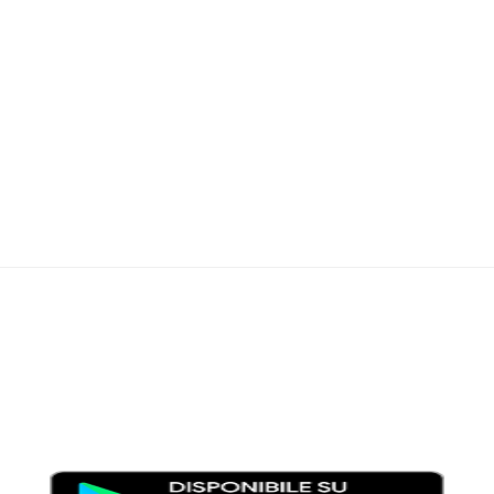
Moondo – Un mondo di notizie ed approfondimenti tematici
Testata giornalistica registrata al Tribunale di Viterbo con il
numero 2/16 del 11/04/2016
SCARICA LA APP DI MOONDO