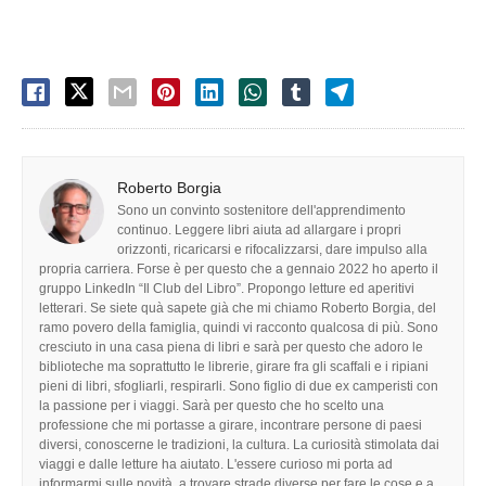
Roberto Borgia
Sono un convinto sostenitore dell'apprendimento
continuo. Leggere libri aiuta ad allargare i propri
orizzonti, ricaricarsi e rifocalizzarsi, dare impulso alla
propria carriera. Forse è per questo che a gennaio 2022 ho aperto il
gruppo LinkedIn “Il Club del Libro”. Propongo letture ed aperitivi
letterari. Se siete quà sapete già che mi chiamo Roberto Borgia, del
ramo povero della famiglia, quindi vi racconto qualcosa di più. Sono
cresciuto in una casa piena di libri e sarà per questo che adoro le
biblioteche ma soprattutto le librerie, girare fra gli scaffali e i ripiani
pieni di libri, sfogliarli, respirarli. Sono figlio di due ex camperisti con
la passione per i viaggi. Sarà per questo che ho scelto una
professione che mi portasse a girare, incontrare persone di paesi
diversi, conoscerne le tradizioni, la cultura. La curiosità stimolata dai
viaggi e dalle letture ha aiutato. L'essere curioso mi porta ad
informarmi sulle novità, a trovare strade diverse per fare le cose e a