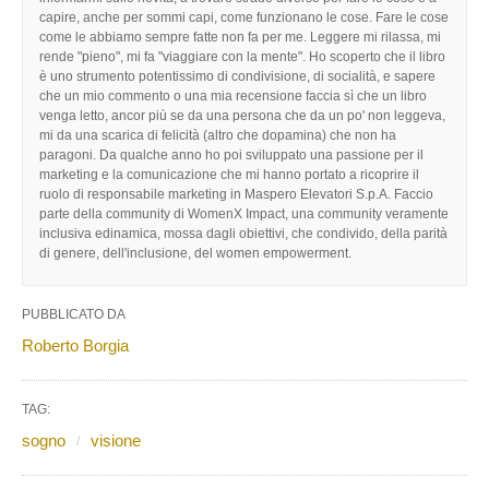
capire, anche per sommi capi, come funzionano le cose. Fare le cose
come le abbiamo sempre fatte non fa per me. Leggere mi rilassa, mi
rende "pieno", mi fa "viaggiare con la mente". Ho scoperto che il libro
è uno strumento potentissimo di condivisione, di socialità, e sapere
che un mio commento o una mia recensione faccia sì che un libro
venga letto, ancor più se da una persona che da un po' non leggeva,
mi da una scarica di felicità (altro che dopamina) che non ha
paragoni. Da qualche anno ho poi sviluppato una passione per il
marketing e la comunicazione che mi hanno portato a ricoprire il
ruolo di responsabile marketing in Maspero Elevatori S.p.A. Faccio
parte della community di WomenX Impact, una community veramente
inclusiva edinamica, mossa dagli obiettivi, che condivido, della parità
di genere, dell'inclusione, del women empowerment.
PUBBLICATO DA
Roberto Borgia
TAG:
sogno
visione