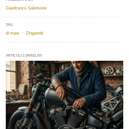
Gianfranco Salomone
TAG:
di maio
Zingaretti
ARTICOLI CORRELATI