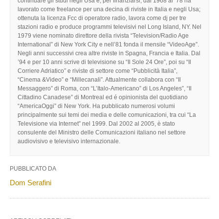
continuare gli studi negli Usa e, per finanziarsi, dal 1968 al ’78 ha
lavorato come freelance per una decina di riviste in Italia e negli Usa;
ottenuta la licenza Fcc di operatore radio, lavora come dj per tre
stazioni radio e produce programmi televisivi nel Long Island, NY. Nel
1979 viene nominato direttore della rivista “Television/Radio Age
International” di New York City e nell’81 fonda il mensile “VideoAge”.
Negli anni successivi crea altre riviste in Spagna, Francia e Italia. Dal
’94 e per 10 anni scrive di televisione su “Il Sole 24 Ore”, poi su “Il
Corriere Adriatico” e riviste di settore come “Pubblicità Italia”,
“Cinema &Video” e “Millecanali”. Attualmente collabora con “Il
Messaggero” di Roma, con “L’Italo-Americano” di Los Angeles”, “Il
Cittadino Canadese” di Montreal ed é opinionista del quotidiano
“AmericaOggi” di New York. Ha pubblicato numerosi volumi
principalmente sui temi dei media e delle comunicazioni, tra cui “La
Televisione via Internet” nel 1999. Dal 2002 al 2005, è stato
consulente del Ministro delle Comunicazioni italiano nel settore
audiovisivo e televisivo internazionale.
PUBBLICATO DA
Dom Serafini