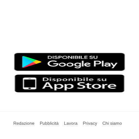
Moondo – Un mondo di notizie ed approfondimenti tematici
Testata giornalistica registrata al Tribunale di Viterbo con il
numero 2/16 del 11/04/2016
SCARICA LA APP DI MOONDO
Redazione
Pubblicità
Lavora
Privacy
Chi siamo