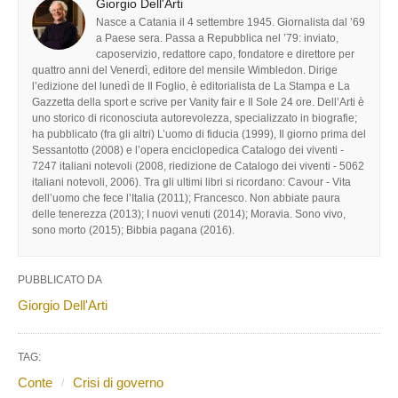
Giorgio Dell'Arti
Nasce a Catania il 4 settembre 1945. Giornalista dal ’69
a Paese sera. Passa a Repubblica nel ’79: inviato,
caposervizio, redattore capo, fondatore e direttore per
quattro anni del Venerdì, editore del mensile Wimbledon. Dirige
l’edizione del lunedì de Il Foglio, è editorialista de La Stampa e La
Gazzetta della sport e scrive per Vanity fair e Il Sole 24 ore. Dell’Arti è
uno storico di riconosciuta autorevolezza, specializzato in biografie;
ha pubblicato (fra gli altri) L’uomo di fiducia (1999), Il giorno prima del
Sessantotto (2008) e l’opera enciclopedica Catalogo dei viventi -
7247 italiani notevoli (2008, riedizione de Catalogo dei viventi - 5062
italiani notevoli, 2006). Tra gli ultimi libri si ricordano: Cavour - Vita
dell’uomo che fece l’Italia (2011); Francesco. Non abbiate paura
delle tenerezza (2013); I nuovi venuti (2014); Moravia. Sono vivo,
sono morto (2015); Bibbia pagana (2016).
PUBBLICATO DA
Giorgio Dell'Arti
TAG:
Conte
Crisi di governo