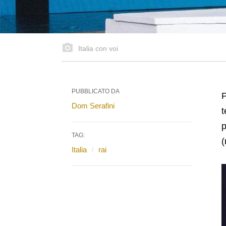
Italia con voi
PUBBLICATO DA
P
Dom Serafini
t
p
TAG:
(
Italia
rai