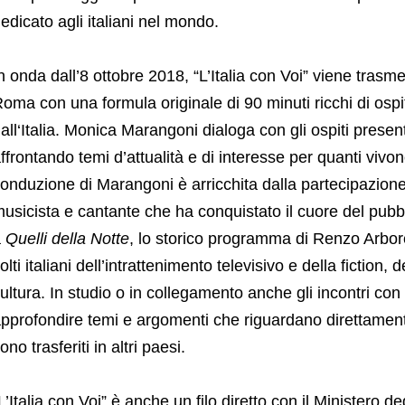
edicato agli italiani nel mondo.
n onda dall’8 ottobre 2018, “L’Italia con Voi” viene tras
oma con una formula originale di 90 minuti ricchi di ospi
all‘Italia. Monica Marangoni dialoga con gli ospiti presen
ffrontando temi d’attualità e di interesse per quanti vivon
onduzione di Marangoni è arricchita dalla partecipazione 
usicista e cantante che ha conquistato il cuore del pubbl
a
Quelli della Notte
, lo storico programma di Renzo Arbore
olti italiani dell’intrattenimento televisivo e della fiction,
ultura. In studio o in collegamento anche gli incontri con i
pprofondire temi e argomenti che riguardano direttamente 
ono trasferiti in altri paesi.
L’Italia con Voi” è anche un filo diretto con il Ministero d