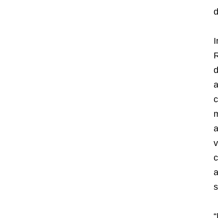
d
I
R
d
a
c
m
v
c
a
s
“