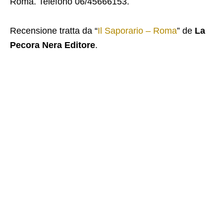
Roma. Telefono 06/45666153.
Recensione tratta da “
Il Saporario – Roma
” de
La
Pecora Nera Editore
.