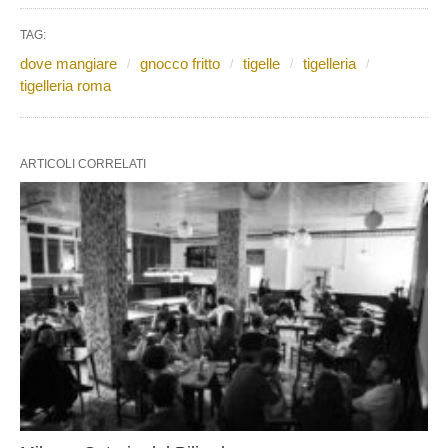
TAG:
dove mangiare
gnocco fritto
tigelle
tigelleria
tigelleria roma
ARTICOLI CORRELATI