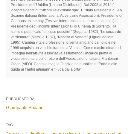
Presidente dell’Unidim (Unione Distributori). Dal 2008 al 2014 è
vicepresidente di “Sitcom Televisione spa”. E’ stato Presidente di IAA.
Sezione italiana (International Advertising Association), Presidente di
Cartoons on the bay (Festival internazionale dei cartoni animati) e
Presidente degli Incontri Internazionali di Cinema di Sorrento. Ha
scritto e pubblicato “Le cose possibili” (Sugarco 1982), “Le coccarde
verdemare” (Marsilio 1987), “Nascita di Venere” (Liguori editore
1995). Cambia vita e professione, diventa artigiano dell’olio e nel
1999 acquista un vecchio frantoio a Vetralla. Come mastro oleario si
impegna nell’attività associativa assumendo l’incarico prima di
vicepresidente e poi direttore dell’Associazione Italiana Frantoiani
Oleari (AIFO). Con sua moglie Fabrizia ha pubblicato “Pane e olio.
guida ai frantoi artigiani” e “Fuga dalla città”.
PUBBLICATO DA
Giampaolo Sodano
TAG:
Amicizia
direttore
Fabrizio Frizzi
giampaolo sodano