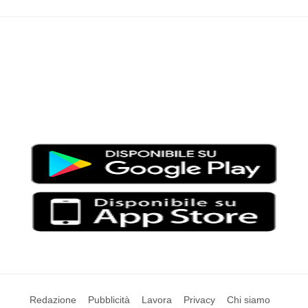
Moondo – Un mondo di notizie ed approfondimenti tematici
Testata giornalistica registrata al Tribunale di Viterbo con il
numero 2/16 del 11/04/2016
SCARICA LA APP DI MOONDO
Redazione
Pubblicità
Lavora
Privacy
Chi siamo