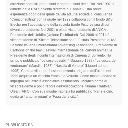
direzione acquisti, produzioni e coproduzioni della Rai. Nel 1997 si
dimette dalla RAI e diventa direttore di Canale5. Una breve
esperienza dopo della quale da vita ad una società di consulenza
“Comconsulting” con la quale nel 1999 collabora con il fondo B&S
Electra per l’acquisizione della società Eagle Pictures spa di cui
diventa presidente. Nel 2001 è eletto vicepresidente di ANICA e
Presidente dell’Unidim (Unione Distributori). Dal 2008 al 2014 è
vicepresidente di “Sitcom Televisione spa”. E’ stato Presidente di IAA.
Sezione italiana (International Advertising Association), Presidente di
Cartoons on the bay (Festival internazionale dei cartoni animati) e
Presidente degli Incontri Internazionali di Cinema di Sorrento. Ha
scritto e pubblicato “Le cose possibili” (Sugarco 1982), “Le coccarde
verdemare” (Marsilio 1987), “Nascita di Venere” (Liguori editore
1995). Cambia vita e professione, diventa artigiano dell’olio e nel
1999 acquista un vecchio frantoio a Vetralla. Come mastro oleario si
impegna nell’attività associativa assumendo l’incarico prima di
vicepresidente e poi direttore dell’Associazione Italiana Frantoiani
Oleari (AIFO). Con sua moglie Fabrizia ha pubblicato “Pane e olio.
guida ai frantoi artigiani” e “Fuga dalla città”.
PUBBLICATO DA